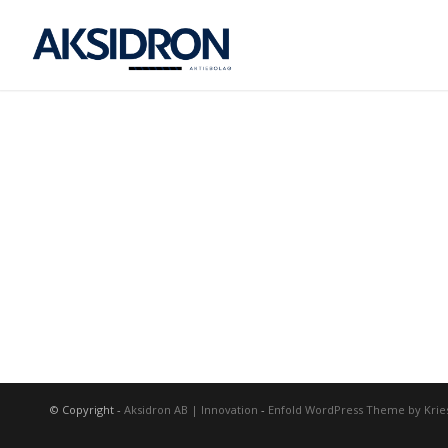
© Copyright -
Aksidron AB | Innovation
-
Enfold WordPress Theme by Krie