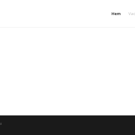
Hem
Vad
si