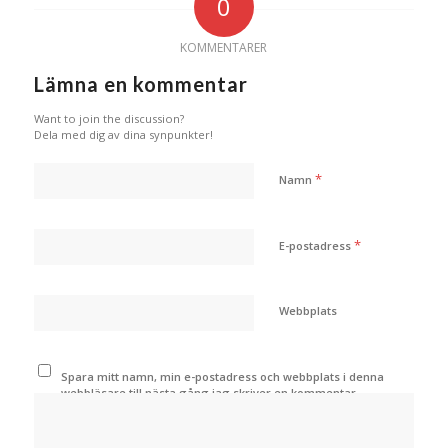
0
KOMMENTARER
Lämna en kommentar
Want to join the discussion?
Dela med dig av dina synpunkter!
*
Namn
*
E-postadress
Webbplats
Spara mitt namn, min e-postadress och webbplats i denna
webbläsare till nästa gång jag skriver en kommentar.