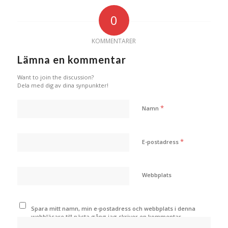
0
KOMMENTARER
Lämna en kommentar
Want to join the discussion?
Dela med dig av dina synpunkter!
*
Namn
*
E-postadress
Webbplats
Spara mitt namn, min e-postadress och webbplats i denna
webbläsare till nästa gång jag skriver en kommentar.